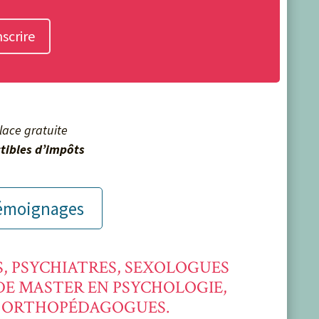
nscrire
place gratuite
tibles d’impôts
 témoignages
 PSYCHIATRES, SEXOLOGUES
DE MASTER EN PSYCHOLOGIE,
, ORTHOPÉDAGOGUES.