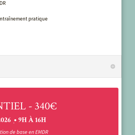
MDR
entraînement pratique
TIEL - 340€
026 ִ• 9H À 16H
ion de base en EMDR