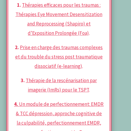
1.
Thérapies efficaces pour les traumas :
Thérapies Eye Movement Desensitization
and Reprocessing (Shapiro) et
d’Exposition Prolongée (Foa)
.
2.
Prise en charge des traumas complexes
et du trouble du stress post traumatique
dissociatif (e-learning)
.
3.
Thérapie de la rescénarisation par
imagerie (ImRs) pour le TSPT
.
4.
Un module de perfectionnement: EMDR
& TCC dépression, approche cognitive de
la culpabilité, perfectionnement EMDR,