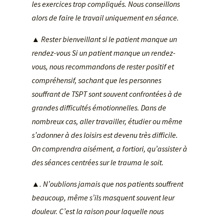
les exercices trop compliqués. Nous conseillons
alors de faire le travail uniquement en séance.
▲ Rester bienveillant si le patient manque un
rendez-vous Si un patient manque un rendez-
vous, nous recommandons de rester positif et
compr
éhensif, sachant que les personnes
souffrant de TSPT sont souvent confront
ées
à de
grandes difficult
és
émotionnelles. Dans de
nombreux cas, aller travailler,
étudier ou m
ême
s
’adonner
à des loisirs est devenu tr
ès difficile.
On comprendra ais
ément, a fortiori, qu
’assister
à
des s
éances centr
ées sur le trauma le soit.
▲. N’oublions jamais que nos patients souffrent
beaucoup, même s’ils masquent souvent leur
douleur. C’est la raison pour laquelle nous