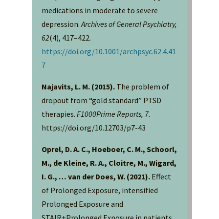
medications in moderate to severe
depression.
Archives of General Psychiatry,
62
(4), 417–422.
https://doi.org/10.1001/archpsyc.62.4.41
7
Najavits, L. M. (2015).
The problem of
dropout from “gold standard” PTSD
therapies.
F1000Prime Reports, 7.
https://doi.org/10.12703/p7-43
Oprel, D. A. C., Hoeboer, C. M., Schoorl,
M., de Kleine, R. A., Cloitre, M., Wigard,
I. G., … van der Does, W. (2021).
Effect
of Prolonged Exposure, intensified
Prolonged Exposure and
STAIR+Prolonged Exposure in patients