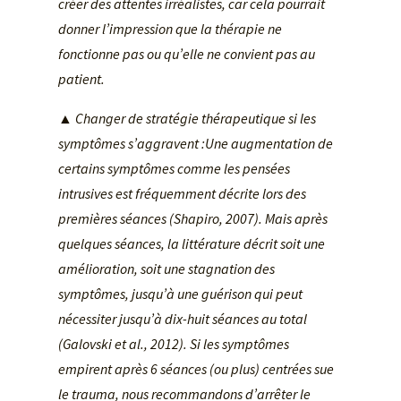
cr
éer des attentes irr
éalistes, car cela pourrait
donner l
’impression que la th
érapie ne
fonctionne pas ou qu
’elle ne convient pas au
patient.
▲ Changer de strat
égie th
érapeutique si les
sympt
ômes s
’aggravent :Une augmentation de
certains symptômes comme les pensées
intrusives est fréquemment décrite lors des
premières séances (Shapiro, 2007). Mais après
quelques séances, la littérature décrit soit une
amélioration, soit une stagnation des
symptômes, jusqu’à une guérison qui peut
nécessiter jusqu’à dix-huit séances au total
(Galovski et al., 2012). Si les symptômes
empirent après 6 séances (ou plus) centrées sue
le trauma, nous recommandons d’arrêter le