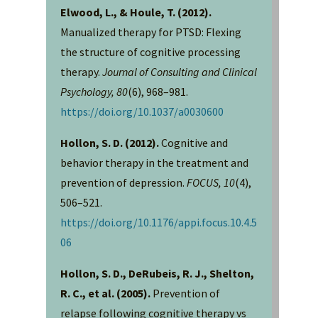
Elwood, L., & Houle, T. (2012).
Manualized therapy for PTSD: Flexing
the structure of cognitive processing
therapy.
Journal of Consulting and Clinical
Psychology, 80
(6), 968–981.
https://doi.org/10.1037/a0030600
Hollon, S. D. (2012).
Cognitive and
behavior therapy in the treatment and
prevention of depression.
FOCUS, 10
(4),
506–521.
https://doi.org/10.1176/appi.focus.10.4.5
06
Hollon, S. D., DeRubeis, R. J., Shelton,
R. C., et al. (2005).
Prevention of
relapse following cognitive therapy vs