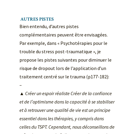
AUTRES PISTES
Bien entendu, d’autres pistes
complémentaires peuvent être envisagées.
Par exemple, dans « Psychotérapies pour le
trouble du stress post-traumatique », je
propose les pistes suivantes pour diminuer le
risque de dropout lors de l’application d’un
traitement centré sur le trauma (p177-182):
–
▲ Cr
éer un espoir r
éaliste Cr
éer de la confiance
et de l
’optimisme dans la capacit
é
à se stabiliser
et
à retrouver une qualit
é de vie est un principe
essentiel dans les th
érapies, y compris dans
celles du TSPT. Cependant, nous d
éconseillons de