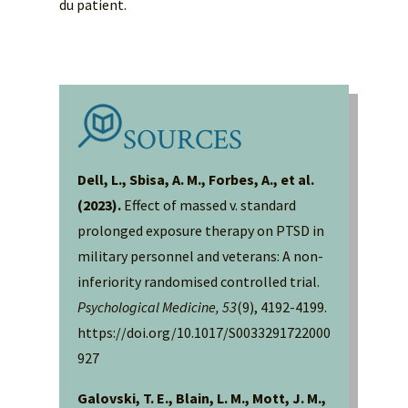
du patient.
SOURCES
Dell, L., Sbisa, A. M., Forbes, A., et al.
(2023).
Effect of massed v. standard
prolonged exposure therapy on PTSD in
military personnel and veterans: A non-
inferiority randomised controlled trial.
Psychological Medicine, 53
(9), 4192-4199.
https://doi.org/10.1017/S0033291722000
927
Galovski, T. E., Blain, L. M., Mott, J. M.,