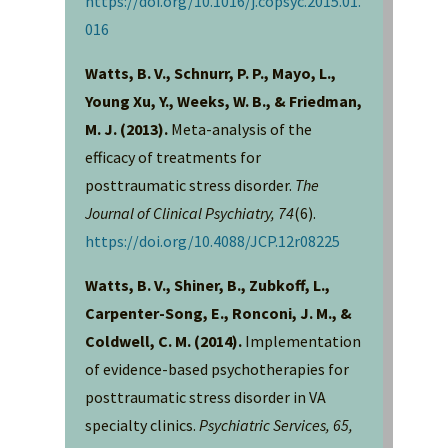
https://doi.org/10.1016/j.copsyc.2015.01.
016
Watts, B. V., Schnurr, P. P., Mayo, L.,
Young Xu, Y., Weeks, W. B., & Friedman,
M. J. (2013).
Meta-analysis of the
efficacy of treatments for
posttraumatic stress disorder.
The
Journal of Clinical Psychiatry, 74
(6).
https://doi.org/10.4088/JCP.12r08225
Watts, B. V., Shiner, B., Zubkoff, L.,
Carpenter-Song, E., Ronconi, J. M., &
Coldwell, C. M. (2014).
Implementation
of evidence-based psychotherapies for
posttraumatic stress disorder in VA
specialty clinics.
Psychiatric Services, 65,