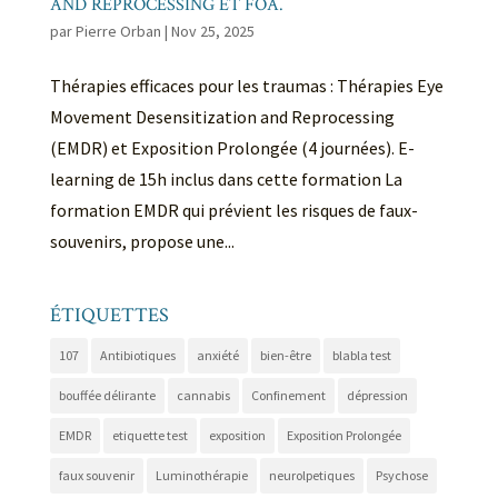
AND REPROCESSING ET FOA.
par
Pierre Orban
|
Nov 25, 2025
Thérapies efficaces pour les traumas : Thérapies Eye
Movement Desensitization and Reprocessing
(EMDR) et Exposition Prolongée (4 journées). E-
learning de 15h inclus dans cette formation La
formation EMDR qui prévient les risques de faux-
souvenirs, propose une...
ÉTIQUETTES
107
Antibiotiques
anxiété
bien-être
blabla test
bouffée délirante
cannabis
Confinement
dépression
EMDR
etiquette test
exposition
Exposition Prolongée
faux souvenir
Luminothérapie
neurolpetiques
Psychose