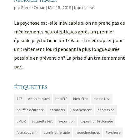
NEUROLEPTIQUES?
par
Pierre Orban
|
Mar 15, 2019
|
Non classé
La psychose est-elle inévitable si on ne prend pas de
médicaments neuroleptiques après un premier
épisode psychotique bref? Vaut-il mieux opter pour
un traitement lourd pendant la plus longue durée
possible en prévention? La prise d’un traitemement
par...
ÉTIQUETTES
107
Antibiotiques
anxiété
bien-être
blabla test
bouffée délirante
cannabis
Confinement
dépression
EMDR
etiquette test
exposition
Exposition Prolongée
faux souvenir
Luminothérapie
neurolpetiques
Psychose