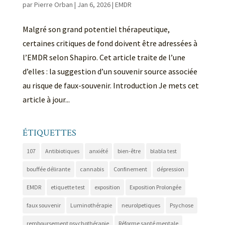
par
Pierre Orban
|
Jan 6, 2026
|
EMDR
Malgré son grand potentiel thérapeutique,
certaines critiques de fond doivent être adressées à
l’EMDR selon Shapiro. Cet article traite de l’une
d’elles : la suggestion d’un souvenir source associée
au risque de faux-souvenir. Introduction Je mets cet
article à jour...
ÉTIQUETTES
107
Antibiotiques
anxiété
bien-être
blabla test
bouffée délirante
cannabis
Confinement
dépression
EMDR
etiquette test
exposition
Exposition Prolongée
faux souvenir
Luminothérapie
neurolpetiques
Psychose
remboursement psychothérapie
Réforme santé mentale