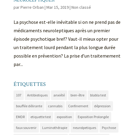
NEUROLEPTIQUES?
par
Pierre Orban
|
Mar 15, 2019
|
Non classé
La psychose est-elle inévitable si on ne prend pas de
médicaments neuroleptiques après un premier
épisode psychotique bref? Vaut-il mieux opter pour
un traitement lourd pendant la plus longue durée
possible en prévention? La prise d’un traitemement
par...
ÉTIQUETTES
107
Antibiotiques
anxiété
bien-être
blabla test
bouffée délirante
cannabis
Confinement
dépression
EMDR
etiquette test
exposition
Exposition Prolongée
faux souvenir
Luminothérapie
neurolpetiques
Psychose