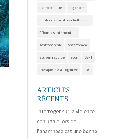
neurolpetiques
Psychose
remboursement psychothérapie
Réforme santé mentale
schizophrénie
Smartphone
Souvenir source
sport
SSPT
thérapie méta-cognitive
TRC
ARTICLES
RÉCENTS
Interroger sur la violence
conjugale lors de
l’anamnese est une bonne