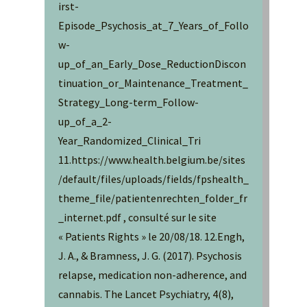
irst-
Episode_Psychosis_at_7_Years_of_Follo
w-
up_of_an_Early_Dose_ReductionDiscon
tinuation_or_Maintenance_Treatment_
Strategy_Long-term_Follow-
up_of_a_2-
Year_Randomized_Clinical_Tri
11.https://www.health.belgium.be/sites
/default/files/uploads/fields/fpshealth_
theme_file/patientenrechten_folder_fr
_internet.pdf , consulté sur le site
« Patients Rights » le 20/08/18. 12.Engh,
J. A., & Bramness, J. G. (2017). Psychosis
relapse, medication non-adherence, and
cannabis. The Lancet Psychiatry, 4(8),