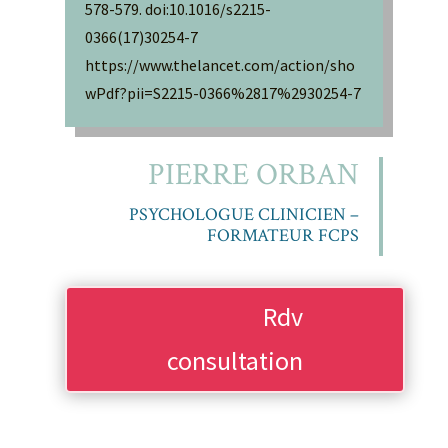
578-579. doi:10.1016/s2215-
0366(17)30254-7
https://www.thelancet.com/action/sho
wPdf?pii=S2215-0366%2817%2930254-7
PIERRE ORBAN
PSYCHOLOGUE CLINICIEN –
FORMATEUR FCPS
Rdv
consultation