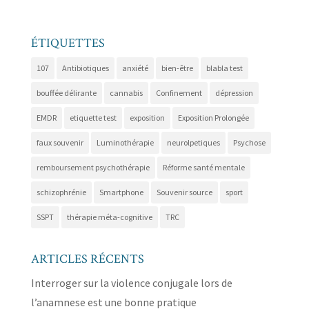
ÉTIQUETTES
107
Antibiotiques
anxiété
bien-être
blabla test
bouffée délirante
cannabis
Confinement
dépression
EMDR
etiquette test
exposition
Exposition Prolongée
faux souvenir
Luminothérapie
neurolpetiques
Psychose
remboursement psychothérapie
Réforme santé mentale
schizophrénie
Smartphone
Souvenir source
sport
SSPT
thérapie méta-cognitive
TRC
ARTICLES RÉCENTS
Interroger sur la violence conjugale lors de
l’anamnese est une bonne pratique