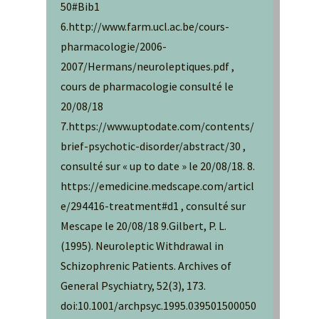
50#Bib1
6.http://www.farm.ucl.ac.be/cours-
pharmacologie/2006-
2007/Hermans/neuroleptiques.pdf ,
cours de pharmacologie consulté le
20/08/18
7.https://www.uptodate.com/contents/
brief-psychotic-disorder/abstract/30 ,
consulté sur « up to date » le 20/08/18. 8.
https://emedicine.medscape.com/articl
e/294416-treatment#d1 , consulté sur
Mescape le 20/08/18 9.Gilbert, P. L.
(1995). Neuroleptic Withdrawal in
Schizophrenic Patients. Archives of
General Psychiatry, 52(3), 173.
doi:10.1001/archpsyc.1995.039501500050