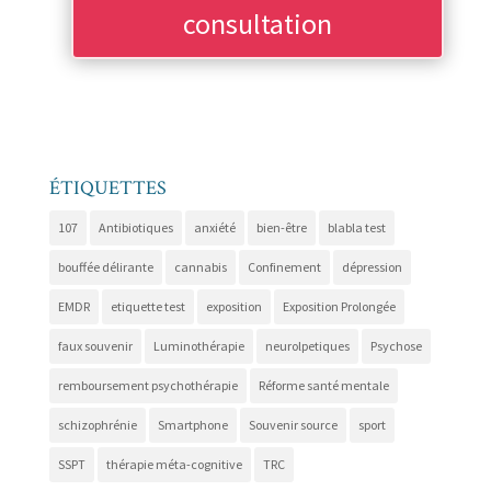
consultation
ÉTIQUETTES
107
Antibiotiques
anxiété
bien-être
blabla test
bouffée délirante
cannabis
Confinement
dépression
EMDR
etiquette test
exposition
Exposition Prolongée
faux souvenir
Luminothérapie
neurolpetiques
Psychose
remboursement psychothérapie
Réforme santé mentale
schizophrénie
Smartphone
Souvenir source
sport
SSPT
thérapie méta-cognitive
TRC