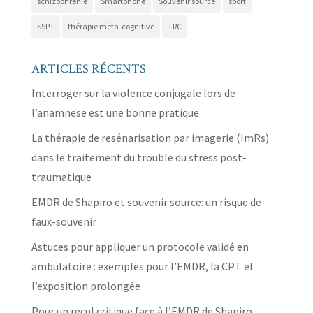
schizophrénie
Smartphone
Souvenir source
sport
SSPT
thérapie méta-cognitive
TRC
ARTICLES RÉCENTS
Interroger sur la violence conjugale lors de
l’anamnese est une bonne pratique
La thérapie de resénarisation par imagerie (ImRs)
dans le traitement du trouble du stress post-
traumatique
EMDR de Shapiro et souvenir source: un risque de
faux-souvenir
Astuces pour appliquer un protocole validé en
ambulatoire : exemples pour l’EMDR, la CPT et
l’exposition prolongée
Pour un recul critique face à l’EMDR de Shapiro