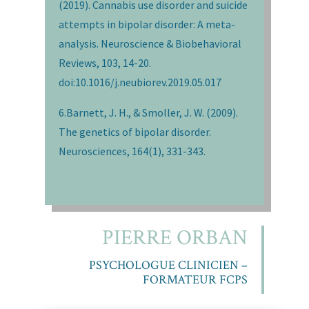
(2019). Cannabis use disorder and suicide
attempts in bipolar disorder: A meta-
analysis. Neuroscience & Biobehavioral
Reviews, 103, 14-20.
doi:10.1016/j.neubiorev.2019.05.017
6.Barnett, J. H., & Smoller, J. W. (2009).
The genetics of bipolar disorder.
Neurosciences, 164(1), 331-343.
PIERRE ORBAN
PSYCHOLOGUE CLINICIEN –
FORMATEUR FCPS