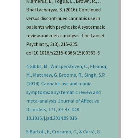
Klamerus, E., Foglia, E., Brown, R., . . .
Bhattacharyya, S. (2016). Continued
versus discontinued cannabis use in
patients with psychosis: A systematic
review and meta-analysis. The Lancet
Psychiatry, 3(3), 215-225.
doi:10.1016/s2215-0366(15)00363-6
4.Gibbs, M., Winspersteven, C., Eleanor,
M., Matthew, G. Broome, R., Singh, S.P.
(2014). Cannabis use and mania
symptoms: a systematic review and
meta-analysis. Journal of Affective
Disorders, 171, 39-47. DOI:
10.1016/j.jad.2014.09.016
5.Bartoli, F., Crocamo, C., & Carrà, G.