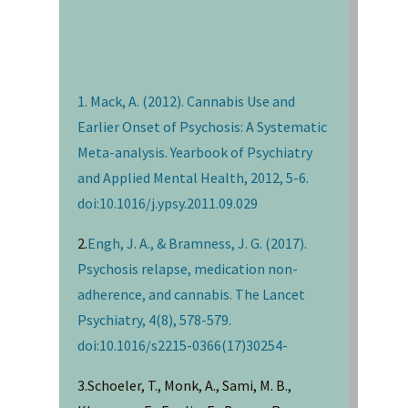
1. Mack, A. (2012). Cannabis Use and
Earlier Onset of Psychosis: A Systematic
Meta-analysis. Yearbook of Psychiatry
and Applied Mental Health, 2012, 5-6.
doi:10.1016/j.ypsy.2011.09.029
2.
Engh, J. A., & Bramness, J. G. (2017).
Psychosis relapse, medication non-
adherence, and cannabis. The Lancet
Psychiatry, 4(8), 578-579.
doi:10.1016/s2215-0366(17)30254-
3.Schoeler, T., Monk, A., Sami, M. B.,