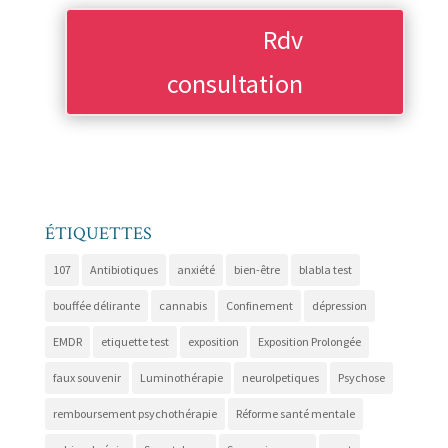
Rdv
consultation
ÉTIQUETTES
107
Antibiotiques
anxiété
bien-être
blabla test
bouffée délirante
cannabis
Confinement
dépression
EMDR
etiquette test
exposition
Exposition Prolongée
faux souvenir
Luminothérapie
neurolpetiques
Psychose
remboursement psychothérapie
Réforme santé mentale